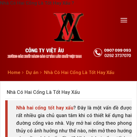
Nhà Có Hai Cổng Là Tốt Hay Xấu ?
Toggl
navig
Home
Dự án
Nhà Có Hai Cổng Là Tốt Hay Xấu
Nhà Có Hai Cổng Là Tốt Hay Xấu
Nhà hai cổng tốt hay xấu
? Đây là một vấn đề được
rất nhiều gia chủ quan tâm khi có thiết kế dựng hai
đường cổng vào nhà. Vậy mở hai cổng theo phong
thủy có ảnh hưởng như thế nào, nên mở theo hướng