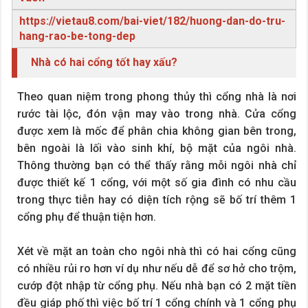
https://vietau8.com/bai-viet/182/huong-dan-do-tru-
hang-rao-be-tong-dep
Nhà có hai cổng tốt hay xấu?
Theo quan niệm trong phong thủy thì cổng nhà là nơi
rước tài lộc, đón vận may vào trong nhà. Cửa cổng
được xem là mốc để phân chia không gian bên trong,
bên ngoài là lối vào sinh khí, bộ mặt của ngôi nhà.
Thông thường bạn có thể thấy rằng mỗi ngôi nhà chỉ
được thiết kế 1 cổng, với một số gia đình có nhu cầu
trong thực tiễn hay có diện tích rộng sẽ bố trí thêm 1
cổng phụ để thuận tiện hơn.
Xét về mặt an toàn cho ngôi nhà thì có hai cổng cũng
có nhiều rủi ro hơn ví dụ như nếu dễ để sơ hở cho trộm,
cướp đột nhập từ cổng phụ. Nếu nhà bạn có 2 mặt tiền
đều giáp phố thì việc bố trí 1 cổng chính và 1 cổng phụ