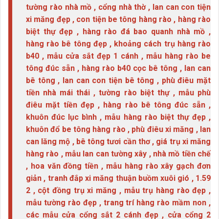
tường rào nhà mồ , cổng nhà thờ , lan can con tiện
xi măng đẹp , con tiện be tông hàng rào , hàng rào
biệt thự đẹp , hàng rào đá bao quanh nhà mồ ,
hàng rào bê tông đẹp , khoảng cách trụ hàng rào
b40 , mẫu cửa sắt đẹp 1 cánh , mẫu hàng rào be
tông đúc sẵn , hàng rào b40 cọc bê tông , lan can
bê tông , lan can con tiện bê tông , phù điêu mặt
tiền nhà mái thái , tường rào biệt thự , mẫu phù
điêu mặt tiền đẹp , hàng rào bê tông đúc sẵn ,
khuôn đúc lục bình , mẫu hàng rào biệt thự đẹp ,
khuôn đổ be tông hàng rào , phù điêu xi măng , lan
can lăng mộ , bê tông tươi cần thơ , giá trụ xi măng
hàng rào , mẫu lan can tường xây , nhà mồ tiền chế
, hoa văn đồng tiền , mẫu hàng rào xây gạch đơn
giản , tranh đắp xi măng thuận buồm xuôi gió , 1.59
2 , cột đồng trụ xi măng , mẫu trụ hàng rào đẹp ,
mẫu tường rào đẹp , trang trí hàng rào mầm non ,
các mẫu cửa cổng sắt 2 cánh đẹp , cửa cổng 2