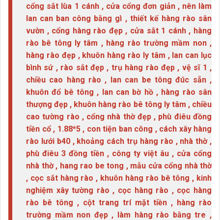
cổng sắt lùa 1 cánh , cửa cổng đơn giản , nên làm
lan can ban công bằng gì , thiết kế hàng rào sân
vườn , cổng hàng rào đẹp , cửa sắt 1 cánh , hàng
rào bê tông ly tâm , hàng rào trường mầm non ,
hàng rào đẹp , khuôn hàng rào ly tâm , lan can lục
bình sứ , rào sắt đẹp , trụ hàng rào đẹp , vệ sĩ 1 ,
chiều cao hàng rào , lan can be tông đúc sẵn ,
khuôn đổ bê tông , lan can bờ hồ , hàng rào sân
thượng đẹp , khuôn hàng rào bê tông ly tâm , chiều
cao tường rào , cổng nhà thờ đẹp , phù điêu đồng
tiền cổ , 1.88*5 , con tiện ban công , cách xây hàng
rào lưới b40 , khoảng cách trụ hàng rào , nhà thờ ,
phù điêu 3 đồng tiền , công ty việt âu , cửa cổng
nhà thờ , hang rao be tong , mẫu cửa cổng nhà thờ
, cọc sắt hàng rào , khuôn hàng rào bê tông , kinh
nghiệm xây tường rào , cọc hàng rào , cọc hàng
rào bê tông , cột trang trí mặt tiền , hàng rào
trường mầm non đẹp , làm hàng rào bằng tre ,