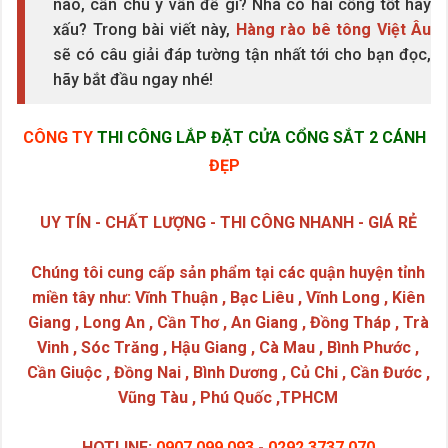
nào, cần chú ý vấn đề gì? Nhà có hai cổng tốt hay
xấu? Trong bài viết này,
Hàng rào bê tông
Việt Âu
sẽ có câu giải đáp tường tận nhất tới cho bạn đọc,
hãy bắt đầu ngay nhé!
CÔNG TY
THI CÔNG LẮP ĐẶT CỬA CỔNG SẮT 2 CÁNH
ĐẸP
UY TÍN - CHẤT LƯỢNG - THI CÔNG NHANH - GIÁ RẺ
Chúng tôi cung cấp sản phẩm tại các quận huyện tỉnh
miền tây như: Vĩnh Thuận , Bạc Liêu , Vĩnh Long , Kiên
Giang , Long An , Cần Thơ , An Giang , Đồng Tháp , Trà
Vinh , Sóc Trăng , Hậu Giang , Cà Mau , Bình Phước ,
Cần Giuộc , Đồng Nai , Bình Dương , Củ Chi , Cần Đước ,
Vũng Tàu , Phú Quốc ,TPHCM
HOTLINE:
0907.099.093
-
0292.3737.070