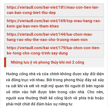
https://vietau8.com/bai-viet/181/mau-con-tien-lan-
can-ban-cong-biet-thu-dep
https://vietau8.com/bai-viet/169/top-mau-hang-rao-
kem-gai-ban-nen-tham-khao
https://vietau8.com/bai-viet/144/lua-chon-mau-
hang-rao-nhu-the-nao-cho-truong-mam-non
https://vietau8.com/bai-viet/179/lua-chon-con-tien-
be-tong-cho-cong-trinh-xay-dung
Những lưu ý về phong thủy khi mở 2 cổng
Hướng cổng nhà và cửa chính không được xây đối diện
và đồng trục với nhau. Bởi trong phong thủy đây sẽ xảy
ra sát khí và xét về mặt mỹ quan thì người đi bên ngoài
sẽ nhìn vào hết được bên trong căn nhà. Cho nên,
người xưa thường thiết kế cổng lệch về phía trái hoặc
phải một chút để đảm bảo sự riêng tư.