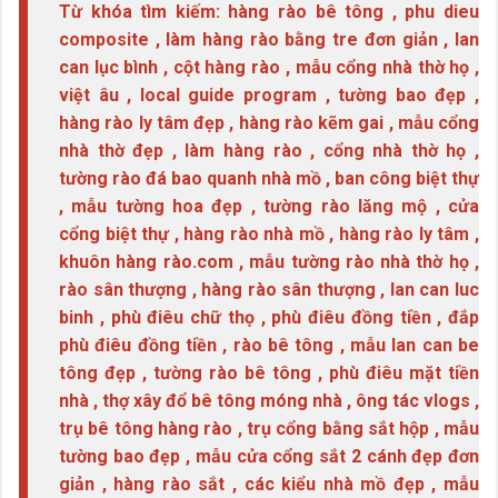
Từ khóa tìm kiếm: hàng rào bê tông , phu dieu
composite , làm hàng rào bằng tre đơn giản , lan
can lục bình , cột hàng rào , mẫu cổng nhà thờ họ ,
việt âu , local guide program , tường bao đẹp ,
hàng rào ly tâm đẹp , hàng rào kẽm gai , mẫu cổng
nhà thờ đẹp , làm hàng rào , cổng nhà thờ họ ,
tường rào đá bao quanh nhà mồ , ban công biệt thự
, mẫu tường hoa đẹp , tường rào lăng mộ , cửa
cổng biệt thự , hàng rào nhà mồ , hàng rào ly tâm ,
khuôn hàng rào.com , mẫu tường rào nhà thờ họ ,
rào sân thượng , hàng rào sân thượng , lan can luc
binh , phù điêu chữ thọ , phù điêu đồng tiền , đắp
phù điêu đồng tiền , rào bê tông , mẫu lan can be
tông đẹp , tường rào bê tông , phù điêu mặt tiền
nhà , thợ xây đổ bê tông móng nhà , ông tác vlogs ,
trụ bê tông hàng rào , trụ cổng bằng sắt hộp , mẫu
tường bao đẹp , mẫu cửa cổng sắt 2 cánh đẹp đơn
giản , hàng rào sắt , các kiểu nhà mồ đẹp , mẫu