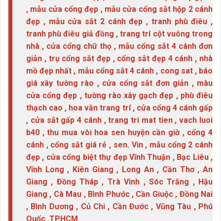
, mẫu cửa cổng đẹp , mẫu cửa cổng sắt hộp 2 cánh
đẹp , mẫu cửa sắt 2 cánh đẹp , tranh phù điêu ,
tranh phù điêu giả đồng , trang trí cột vuông trong
nhà , cửa cổng chữ thọ , mẫu cổng sắt 4 cánh đơn
giản , trụ cổng sắt đẹp , cổng sắt đẹp 4 cánh , nhà
mồ đẹp nhất , mẫu cổng sắt 4 cánh , cong sat , báo
giá xây tường rào , cửa cổng sắt đơn giản , màu
cửa cổng đẹp , tường rào xây gạch đẹp , phù điêu
thạch cao , hoa văn trang trí , cửa cổng 4 cánh gấp
, cửa sắt gấp 4 cánh , trang tri mat tien , vach luoi
b40 , thu mua vòi hoa sen huyện cần giờ , cổng 4
cánh , cổng sắt giá rẻ , sen. Vin , mẫu cổng 2 cánh
đẹp , cửa cổng biệt thự đẹp Vĩnh Thuận , Bạc Liêu ,
Vĩnh Long , Kiên Giang , Long An , Cần Thơ , An
Giang , Đồng Tháp , Trà Vinh , Sóc Trăng , Hậu
Giang , Cà Mau , Bình Phước , Cần Giuộc , Đồng Nai
, Bình Dương , Củ Chi , Cần Đước , Vũng Tàu , Phú
Quốc ,TPHCM