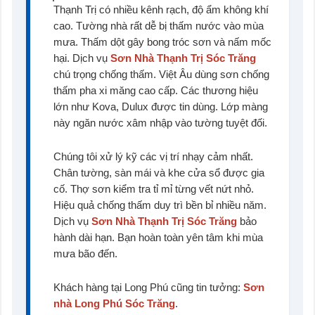
Thạnh Trị có nhiều kênh rạch, độ ẩm không khí
cao. Tường nhà rất dễ bị thấm nước vào mùa
mưa. Thấm dột gây bong tróc sơn và nấm mốc
hại. Dịch vụ
Sơn Nhà Thạnh Trị Sóc Trăng
chú trọng chống thấm. Việt Âu dùng sơn chống
thấm pha xi măng cao cấp. Các thương hiệu
lớn như Kova, Dulux được tin dùng. Lớp màng
này ngăn nước xâm nhập vào tường tuyệt đối.
Chúng tôi xử lý kỹ các vị trí nhạy cảm nhất.
Chân tường, sàn mái và khe cửa sổ được gia
cố. Thợ sơn kiểm tra tỉ mỉ từng vết nứt nhỏ.
Hiệu quả chống thấm duy trì bền bỉ nhiều năm.
Dịch vụ
Sơn Nhà Thạnh Trị Sóc Trăng
bảo
hành dài hạn. Bạn hoàn toàn yên tâm khi mùa
mưa bão đến.
Khách hàng tại Long Phú cũng tin tưởng:
Sơn
nhà Long Phú Sóc Trăng
.