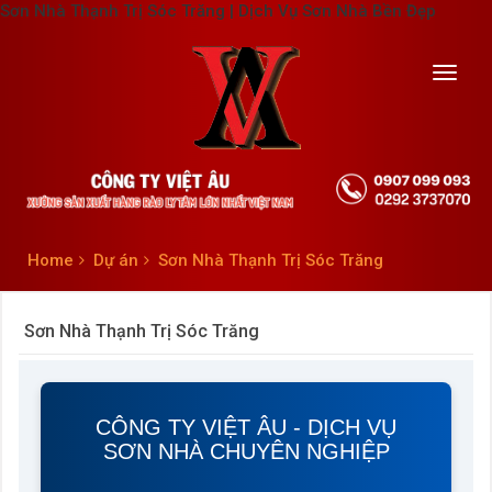
Sơn Nhà Thạnh Trị Sóc Trăng | Dịch Vụ Sơn Nhà Bền Đẹp
Toggl
navig
Home
Dự án
Sơn Nhà Thạnh Trị Sóc Trăng
Sơn Nhà Thạnh Trị Sóc Trăng
CÔNG TY VIỆT ÂU - DỊCH VỤ
SƠN NHÀ CHUYÊN NGHIỆP