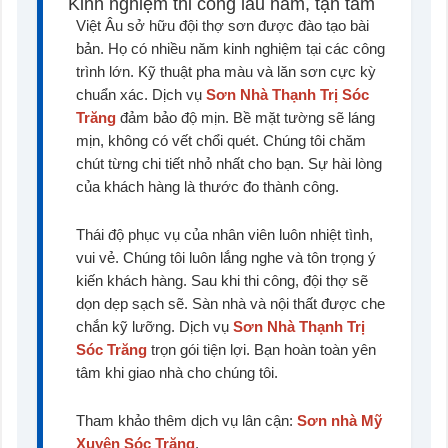
Kinh nghiệm thi công lâu năm, tận tâm
Việt Âu sở hữu đội thợ sơn được đào tạo bài
bản. Họ có nhiều năm kinh nghiệm tại các công
trình lớn. Kỹ thuật pha màu và lăn sơn cực kỳ
chuẩn xác. Dịch vụ
Sơn Nhà Thạnh Trị Sóc
Trăng
đảm bảo độ mịn. Bề mặt tường sẽ láng
mịn, không có vết chổi quét. Chúng tôi chăm
chút từng chi tiết nhỏ nhất cho bạn. Sự hài lòng
của khách hàng là thước đo thành công.
Thái độ phục vụ của nhân viên luôn nhiệt tình,
vui vẻ. Chúng tôi luôn lắng nghe và tôn trọng ý
kiến khách hàng. Sau khi thi công, đội thợ sẽ
dọn dẹp sạch sẽ. Sàn nhà và nội thất được che
chắn kỹ lưỡng. Dịch vụ
Sơn Nhà Thạnh Trị
Sóc Trăng
trọn gói tiện lợi. Bạn hoàn toàn yên
tâm khi giao nhà cho chúng tôi.
Tham khảo thêm dịch vụ lân cận:
Sơn nhà Mỹ
Xuyên Sóc Trăng
.