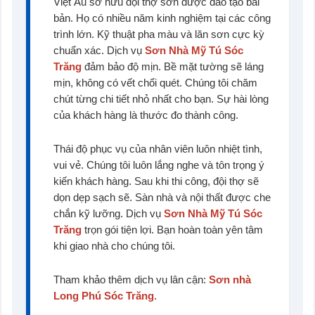
Việt Âu sở hữu đội thợ sơn được đào tạo bài
bản. Họ có nhiều năm kinh nghiệm tại các công
trình lớn. Kỹ thuật pha màu và lăn sơn cực kỳ
chuẩn xác. Dịch vụ
Sơn Nhà Mỹ Tú Sóc
Trăng
đảm bảo độ mịn. Bề mặt tường sẽ láng
mịn, không có vết chổi quét. Chúng tôi chăm
chút từng chi tiết nhỏ nhất cho bạn. Sự hài lòng
của khách hàng là thước đo thành công.
Thái độ phục vụ của nhân viên luôn nhiệt tình,
vui vẻ. Chúng tôi luôn lắng nghe và tôn trọng ý
kiến khách hàng. Sau khi thi công, đội thợ sẽ
dọn dẹp sạch sẽ. Sàn nhà và nội thất được che
chắn kỹ lưỡng. Dịch vụ
Sơn Nhà Mỹ Tú Sóc
Trăng
trọn gói tiện lợi. Bạn hoàn toàn yên tâm
khi giao nhà cho chúng tôi.
Tham khảo thêm dịch vụ lân cận:
Sơn nhà
Long Phú Sóc Trăng
.