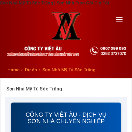
Sơn Nhà Mỹ Tú Sóc Trăng | Sơn Nhà Trọn Gói Giá Tốt
Toggl
navig
Home
Dự án
Sơn Nhà Mỹ Tú Sóc Trăng
Sơn Nhà Mỹ Tú Sóc Trăng
CÔNG TY VIỆT ÂU - DỊCH VỤ
SƠN NHÀ CHUYÊN NGHIỆP