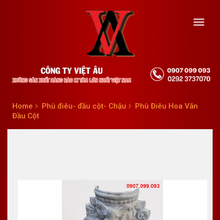
Toggl
navig
Home
Phù điêu- đầu cột- Chậu
Phù Điêu Hoa Văn
Đầu Cột
Tags
Phù Điêu Hoa Văn Đầu Cột