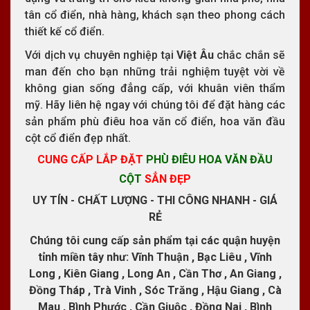
tân cổ điển, nhà hàng, khách sạn theo phong cách
thiết kế cổ điển.
Với dịch vụ chuyên nghiệp tại
Việt Âu
chắc chắn sẽ
man đến cho bạn những trải nghiệm tuyệt vời về
không gian sống đẳng cấp, với khuân viên thẩm
mỹ. Hãy liên hệ ngay với chúng tôi để đặt hàng các
sản phẩm phù điêu hoa văn cổ điển, hoa văn đầu
cột cổ điển đẹp nhất.
CUNG CẤP LẮP ĐẶT
PHÙ ĐIÊU HOA VĂN ĐẦU
CỘT
SẲN ĐẸP
UY TÍN - CHẤT LƯỢNG - THI CÔNG NHANH - GIÁ
RẺ
Chúng tôi cung cấp sản phẩm tại các quận huyện
tỉnh miền tây như: Vĩnh Thuận , Bạc Liêu , Vĩnh
Long , Kiên Giang , Long An , Cần Thơ , An Giang ,
Đồng Tháp , Trà Vinh , Sóc Trăng , Hậu Giang , Cà
Mau , Bình Phước , Cần Giuộc , Đồng Nai , Bình