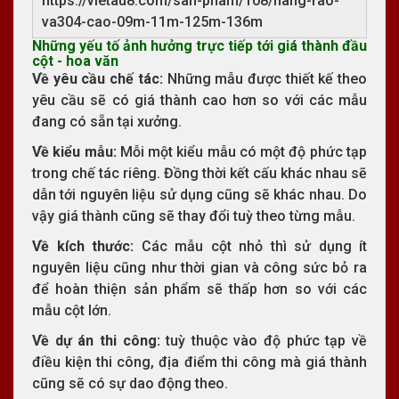
https://vietau8.com/san-pham/108/hang-rao-
va304-cao-09m-11m-125m-136m
Những yếu tố ảnh hưởng trực tiếp tới giá thành đầu
cột - hoa văn
Về yêu cầu chế tác:
Những mẫu được thiết kế theo
yêu cầu sẽ có giá thành cao hơn so với các mẫu
đang có sẵn tại xưởng.
Về kiểu mẫu:
Mỗi một kiểu mẫu có một độ phức tạp
trong chế tác riêng. Đồng thời kết cấu khác nhau sẽ
dẫn tới nguyên liệu sử dụng cũng sẽ khác nhau. Do
vậy giá thành cũng sẽ thay đổi tuỳ theo từng mẫu.
Về kích thước:
Các mẫu cột nhỏ thì sử dụng ít
nguyên liệu cũng như thời gian và công sức bỏ ra
để hoàn thiện sản phẩm sẽ thấp hơn so với các
mẫu cột lớn.
Về dự án thi công:
tuỳ thuộc vào độ phức tạp về
điều kiện thi công, địa điểm thi công mà giá thành
cũng sẽ có sự dao động theo.