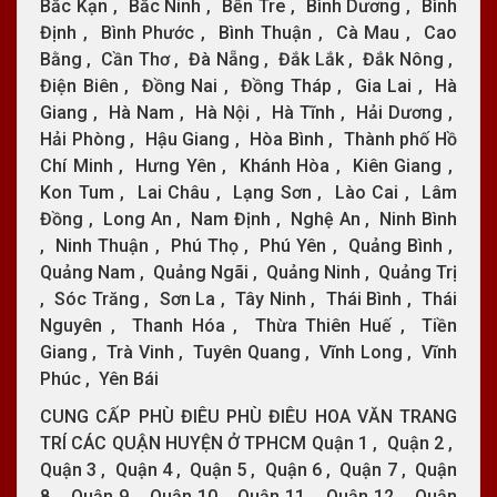
Bắc Kạn , Bắc Ninh , Bến Tre , Bình Dương , Bình
Định , Bình Phước , Bình Thuận , Cà Mau , Cao
Bằng , Cần Thơ , Đà Nẵng , Đắk Lắk , Đắk Nông ,
Điện Biên , Đồng Nai , Đồng Tháp , Gia Lai , Hà
Giang , Hà Nam , Hà Nội , Hà Tĩnh , Hải Dương ,
Hải Phòng , Hậu Giang , Hòa Bình , Thành phố Hồ
Chí Minh , Hưng Yên , Khánh Hòa , Kiên Giang ,
Kon Tum , Lai Châu , Lạng Sơn , Lào Cai , Lâm
Đồng , Long An , Nam Định , Nghệ An , Ninh Bình
, Ninh Thuận , Phú Thọ , Phú Yên , Quảng Bình ,
Quảng Nam , Quảng Ngãi , Quảng Ninh , Quảng Trị
, Sóc Trăng , Sơn La , Tây Ninh , Thái Bình , Thái
Nguyên , Thanh Hóa , Thừa Thiên Huế , Tiền
Giang , Trà Vinh , Tuyên Quang , Vĩnh Long , Vĩnh
Phúc , Yên Bái
CUNG CẤP PHÙ ĐIÊU PHÙ ĐIÊU HOA VĂN TRANG
TRÍ CÁC QUẬN HUYỆN Ở TPHCM Quận 1 , Quận 2 ,
Quận 3 , Quận 4 , Quận 5 , Quận 6 , Quận 7 , Quận
8 , Quận 9 , Quận 10 , Quận 11 , Quận 12 , Quận