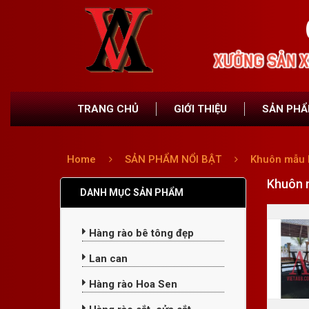
TRANG CHỦ
GIỚI THIỆU
SẢN PH
Home
SẢN PHẨM NỔI BẬT
Khuôn mẫu 
Khuôn 
DANH MỤC SẢN PHẨM
Hàng rào bê tông đẹp
Lan can
Hàng rào Hoa Sen