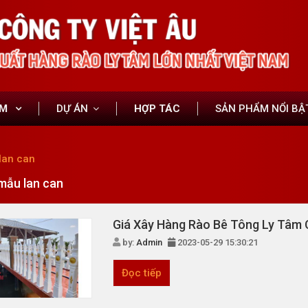
ẨM
DỰ ÁN
HỢP TÁC
SẢN PHẨM NỔI BẬ
lan can
mẫu lan can
Giá Xây Hàng Rào Bê Tông Ly Tâm 
by:
Admin
2023-05-29 15:30:21
Đọc tiếp