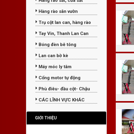
Hàng rào sắt, cửa sắt
Hàng rào sân vườn
Trụ cột lan can, hàng rào
Tay Vin, Thanh Lan Can
Bóng đèn bê tông
Lan can bờ kè
Máy móc ly tâm
Cổng motor tự động
Phù điêu- đầu cột- Chậu
CÁC LĨNH VỰC KHÁC
GIỚI THIỆU