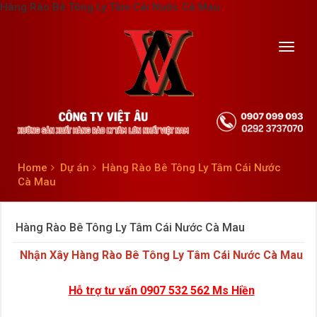
Hàng Rào Bê Tông Ly Tâm Cái Nước Cà Mau
Toggl
navig
Home
Dự án
Hàng Rào Bê Tông Ly Tâm Cái Nước
Cà Mau
Hàng Rào Bê Tông Ly Tâm Cái Nước Cà Mau
Nhận Xây
Hàng Rào Bê Tông Ly Tâm Cái Nước Cà Mau
Hỗ trợ tư vấn 0907 532 562 Ms Hiền