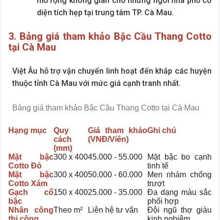
mở rộng không gian cho những ngôi nhà phố có
diện tích hẹp tại trung tâm TP. Cà Mau.
3. Bảng giá tham khảo Bậc Cầu Thang Cotto
tại Cà Mau
Việt Âu hỗ trợ vận chuyển linh hoạt đến khắp các huyện
thuộc tỉnh Cà Mau với mức giá cạnh tranh nhất.
Bảng giá tham khảo Bậc Cầu Thang Cotto tại Cà Mau
Hạng mục
Quy
Giá tham khảo
Ghi chú
cách
(VNĐ/Viên)
(mm)
Mặt bậc
300 x 400
45.000 - 55.000
Mặt bậc bo cạnh
Cotto Đỏ
tinh tế
Mặt bậc
300 x 400
50.000 - 60.000
Men nhám chống
Cotto Xám
trượt
Gạch cổ
150 x 400
25.000 - 35.000
Đa dạng màu sắc
bậc
phối hợp
Nhân công
Theo m²
Liên hệ tư vấn
Đội ngũ thợ giàu
thi công
kinh nghiệm