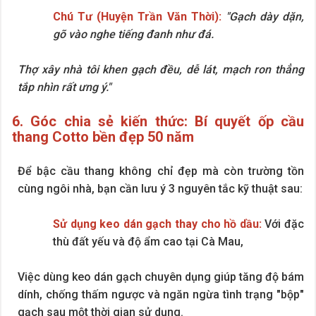
Chú Tư (Huyện Trần Văn Thời):
"Gạch dày dặn,
gõ vào nghe tiếng đanh như đá.
Thợ xây nhà tôi khen gạch đều, dễ lát, mạch ron thẳng
tắp nhìn rất ưng ý."
6. Góc chia sẻ kiến thức: Bí quyết ốp cầu
thang Cotto bền đẹp 50 năm
Để bậc cầu thang không chỉ đẹp mà còn trường tồn
cùng ngôi nhà, bạn cần lưu ý 3 nguyên tắc kỹ thuật sau:
Sử dụng keo dán gạch thay cho hồ dầu:
Với đặc
thù đất yếu và độ ẩm cao tại Cà Mau,
Việc dùng keo dán gạch chuyên dụng giúp tăng độ bám
dính, chống thấm ngược và ngăn ngừa tình trạng "bộp"
gạch sau một thời gian sử dụng.