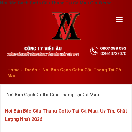
Nơi Bán Gạch Cotto Cầu Thang Tại Cà Mau Giá Xưởng
Toggl
navig
Home
Dự án
Nơi Bán Gạch Cotto Cầu Thang Tại Cà
Mau
Nơi Bán Gạch Cotto Cầu Thang Tại Cà Mau
Nơi Bán Bậc Cầu Thang Cotto Tại Cà Mau: Uy Tín, Chất
Lượng Nhất 2026