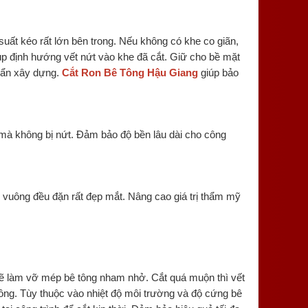
suất kéo rất lớn bên trong. Nếu không có khe co giãn,
iúp định hướng vết nứt vào khe đã cắt. Giữ cho bề mặt
huẩn xây dựng.
Cắt Ron Bê Tông Hậu Giang
giúp bảo
 mà không bị nứt. Đảm bảo độ bền lâu dài cho công
 vuông đều đặn rất đẹp mắt. Nâng cao giá trị thẩm mỹ
 sẽ làm vỡ mép bê tông nham nhở. Cắt quá muộn thì vết
tông. Tùy thuộc vào nhiệt độ môi trường và độ cứng bê