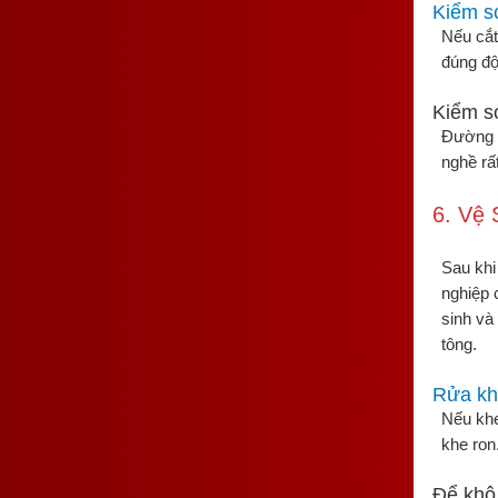
Kiểm s
Nếu cắt
đúng độ
Kiểm s
Đường c
nghề rấ
6. Vệ 
Sau khi
nghiệp 
sinh và
tông.
Rửa kh
Nếu khe
khe ron
Để khô