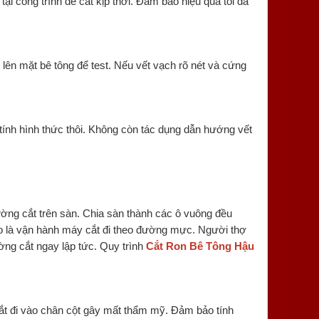
tại công trình để cắt kịp thời. Đảm bảo hiệu quả tối đa
lên mặt bê tông để test. Nếu vết vạch rõ nét và cứng
 tính hình thức thôi. Không còn tác dụng dẫn hướng vết
đường cắt trên sàn. Chia sàn thành các ô vuông đều
eo là vận hành máy cắt đi theo đường mực. Người thợ
ờng cắt ngay lập tức. Quy trình
Cắt Ron Bê Tông Hậu
ắt đi vào chân cột gây mất thẩm mỹ. Đảm bảo tính