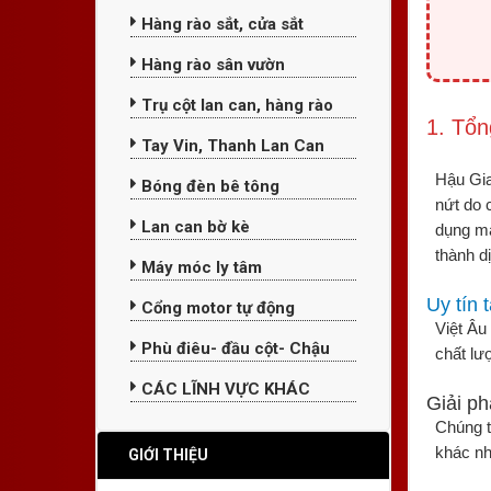
Hàng rào sắt, cửa sắt
Hàng rào sân vườn
Trụ cột lan can, hàng rào
1. Tổ
Tay Vin, Thanh Lan Can
Hậu Gia
Bóng đèn bê tông
nứt do 
Lan can bờ kè
dụng má
thành d
Máy móc ly tâm
Uy tín 
Cổng motor tự động
Việt Âu
Phù điêu- đầu cột- Chậu
chất lư
CÁC LĨNH VỰC KHÁC
Giải ph
Chúng t
khác nh
GIỚI THIỆU