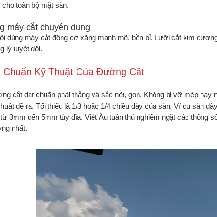
 cho toàn bộ mặt sàn.
g máy cắt chuyên dụng
ôi dùng máy cắt động cơ xăng mạnh mẽ, bền bỉ. Lưỡi cắt kim cương 
 lỳ tuyệt đối.
êu Chuẩn Kỹ Thuật Của Đường Cắt
ng cắt đạt chuẩn phải thẳng và sắc nét, gọn. Không bị vỡ mép hay n
thuật đề ra. Tối thiểu là 1/3 hoặc 1/4 chiều dày của sàn. Ví dụ sàn 
từ 3mm đến 5mm tùy đĩa. Việt Âu tuân thủ nghiêm ngặt các thông s
ợng nhất.