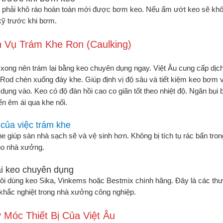
 phải khô ráo hoàn toàn mới được bơm keo. Nếu ẩm ướt keo sẽ khôn
kỹ trước khi bơm.
h Vụ Trám Khe Ron (Caulking)
 xong nên trám lại bằng keo chuyên dụng ngay. Việt Âu cung cấp dịch
Rod chèn xuống đáy khe. Giúp định vị độ sâu và tiết kiệm keo bơm 
dụng vào. Keo có độ đàn hồi cao co giãn tốt theo nhiệt độ. Ngăn bụ
ển êm ái qua khe nối.
 của việc trám khe
e giúp sàn nhà sạch sẽ và vệ sinh hơn. Không bị tích tụ rác bẩn tro
ho nhà xưởng.
ại keo chuyên dụng
ôi dùng keo Sika, Vinkems hoặc Bestmix chính hãng. Đây là các thư
khắc nghiệt trong nhà xưởng công nghiệp.
 Móc Thiết Bị Của Việt Âu