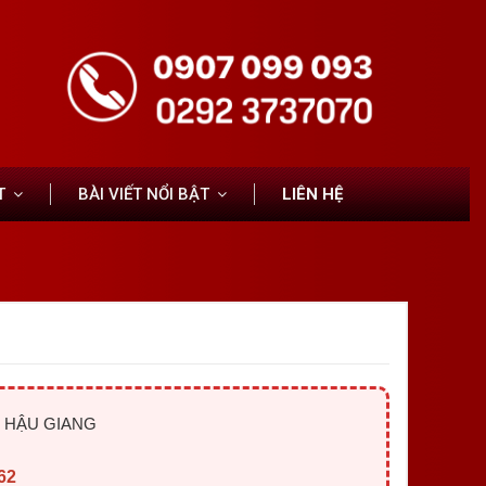
T
BÀI VIẾT NỔI BẬT
LIÊN HỆ
I HẬU GIANG
62