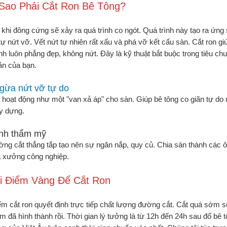
 Sao Phải Cắt Ron Bê Tông?
 khi đông cứng sẽ xảy ra quá trình co ngót. Quá trình này tạo ra ứng 
tự nứt vỡ. Vết nứt tự nhiên rất xấu và phá vỡ kết cấu sàn. Cắt ron g
nh luôn phẳng đẹp, không nứt. Đây là kỹ thuật bắt buộc trong tiêu c
sản của bạn.
gừa nứt vỡ tự do
 hoạt động như một "van xả áp" cho sàn. Giúp bê tông co giãn tự do
ây dựng.
ính thẩm mỹ
ng cắt thẳng tắp tạo nên sự ngăn nắp, quy củ. Chia sàn thành các ô
 xưởng công nghiệp.
ời Điểm Vàng Để Cắt Ron
ểm cắt ron quyết định trực tiếp chất lượng đường cắt. Cắt quá sớm
m đã hình thành rồi. Thời gian lý tưởng là từ 12h đến 24h sau đổ bê 