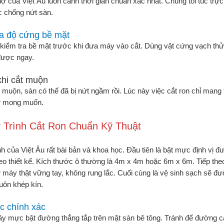
hợ của Việt Âu luôn canh thời gian chuẩn xác nhất. Chúng tôi túc trực 
c chống nứt sàn.
ra độ cứng bề mặt
kiểm tra bề mặt trước khi đưa máy vào cắt. Dùng vật cứng vạch thử 
 được ngay.
khi cắt muộn
 muộn, sàn có thể đã bị nứt ngầm rồi. Lúc này việc cắt ron chỉ mang
ư mong muốn.
 Trình Cắt Ron Chuẩn Kỹ Thuật
nh của Việt Âu rất bài bản và khoa học. Đầu tiên là bật mực định vị 
eo thiết kế. Kích thước ô thường là 4m x 4m hoặc 6m x 6m. Tiếp th
ữ máy thật vững tay, không rung lắc. Cuối cùng là vệ sinh sạch sẽ đư
uôn khép kín.
c chính xác
y mực bật đường thẳng tắp trên mặt sàn bê tông. Tránh để đường c