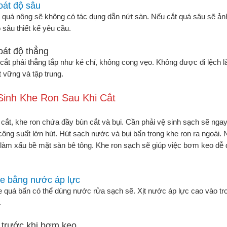
oát độ sâu
 quá nông sẽ không có tác dụng dẫn nứt sàn. Nếu cắt quá sâu sẽ ảnh
 sâu thiết kế yêu cầu.
oát độ thẳng
ắt phải thẳng tắp như kẻ chỉ, không cong vẹo. Không được đi lệch 
t vững và tập trung.
Sinh Khe Ron Sau Khi Cắt
 cắt, khe ron chứa đầy bùn cắt và bụi. Cần phải vệ sinh sạch sẽ ngay
công suất lớn hút. Hút sạch nước và bụi bẩn trong khe ron ra ngoài. 
 làm xấu bề mặt sàn bê tông. Khe ron sạch sẽ giúp việc bơm keo dễ
e bằng nước áp lực
 quá bẩn có thể dùng nước rửa sạch sẽ. Xịt nước áp lực cao vào tro
.
 trước khi bơm keo