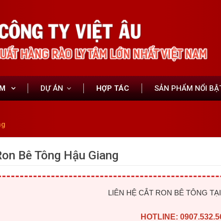
ẨM
DỰ ÁN
HỢP TÁC
SẢN PHẨM NỔI BẬ
ng
Ron Bê Tông Hậu Giang
LIÊN HỆ CẮT RON BÊ TÔNG TẠ
HOTLINE: 0907.532.5