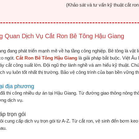
(Khảo sát và tư vấn kỹ thuật cắt ron
ng Quan Dịch Vụ Cắt Ron Bê Tông Hậu Giang
ng đang phát triển mạnh mẽ về hạ tầng công nghiệp. Bê tông là vật li
co ngót.
Cắt Ron Bê Tông
Hậu Giang
là giải pháp bắt buộc. Việt Âu
y cắt công suất lớn. Đội ngũ thợ lành nghề và am hiểu kỹ thuật. Ch
ịch vụ luôn tốt nhất thị trường. Bảo vệ công trình của bạn bền vững th
tại địa phương
 đã thi công nhiều dự án tại Hậu Giang. Từ đường giao thông nông 
ợng dịch vụ.
áp trọn gói
ôi cung cấp dịch vụ trọn gói từ A-Z. Từ cắt ron, vệ sinh đến bơm ke
au.