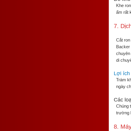
Khe ron
ẩm rất 
7. Dịc
Cắt ron
Backer 
chuyên 
di chuy
Lợi ích
Trám kh
ngày c
Các lo
Chúng t
trường 
8. Máy