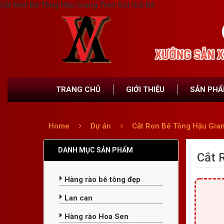
Cắt Ron Bê Tông Hậu Giang Trọn Gói Giá Rẻ
TRANG CHỦ
GIỚI THIỆU
SẢN PH
Home
Dự án
Cắt Ron Bê Tông Hậu Gia
DANH MỤC SẢN PHẨM
Cắt 
Hàng rào bê tông đẹp
Lan can
Hàng rào Hoa Sen