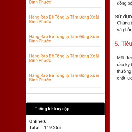
Bình Phước
đồng bộ
Sử dụn
Hàng Rào Bê Tông Ly Tâm Đồng Xoài
Bình Phước
Chúng t
và phẳng
Hàng Rào Bê Tông Ly Tâm Đồng Xoài
Bình Phước
5. Ti
Hàng Rào Bê Tông Ly Tâm Đồng Xoài
Một đườ
Bình Phước
cầu kỹ 
thường 
Hàng Rào Bê Tông Ly Tâm Đồng Xoài
chất lư
Bình Phước
Thống kê truy cập
Online:
6
Total:
119.255