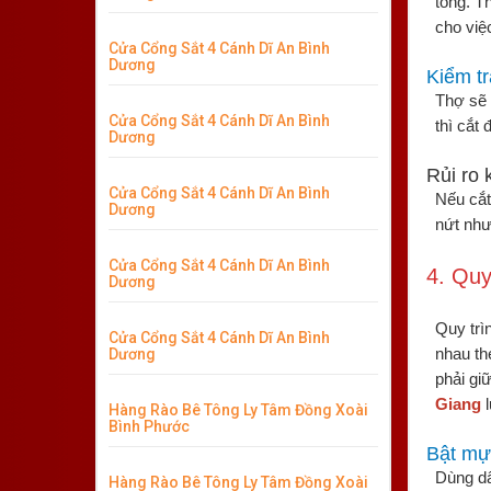
tông. T
cho việ
Cửa Cổng Sắt 4 Cánh Dĩ An Bình
Dương
Kiểm t
Thợ sẽ 
Cửa Cổng Sắt 4 Cánh Dĩ An Bình
thì cắt
Dương
Rủi ro 
Cửa Cổng Sắt 4 Cánh Dĩ An Bình
Nếu cắt
Dương
nứt nh
Cửa Cổng Sắt 4 Cánh Dĩ An Bình
4. Quy
Dương
Quy trì
Cửa Cổng Sắt 4 Cánh Dĩ An Bình
nhau th
Dương
phải gi
Giang
l
Hàng Rào Bê Tông Ly Tâm Đồng Xoài
Bình Phước
Bật mự
Dùng dâ
Hàng Rào Bê Tông Ly Tâm Đồng Xoài