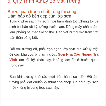
5. Quy Trình Xử Lý Bề Mặt Tường
Bước quan trọng nhất trong thi công
Đảm bảo độ bền đẹp của lớp sơn
Tường phải sạch thì sơn mới bám dính tốt. Chúng tôi vệ
sinh bụi bẩn rất kỹ lưỡng trước làm. Dùng máy chà nhám
làm phẳng bề mặt tường thô. Các vết nứt được trám trét
cẩn thận bằng bột.
Đối với tường cũ, phải cạo sạch lớp sơn hư. Xử lý triệt
để các khu vực bị thấm nước.
Sơn Nhà Cầu Ngang Trà
Vinh
làm rất kỹ khâu này. Không làm ẩu ở bước quan
trọng này.
Sau khi tường khô ráo mới tiến hành sơn lót. Độ ẩm
tường phải đạt chuẩn kỹ thuật cho phép. Có như vậy sơn
mới không bị bong tróc sau này.