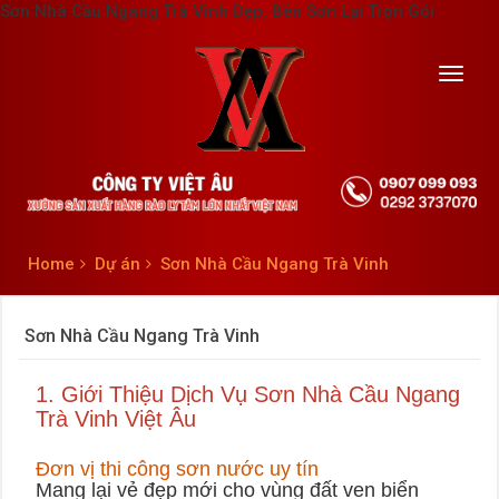
Sơn Nhà Cầu Ngang Trà Vinh Đẹp, Bền Sơn Lại Trọn Gói
Toggl
navig
Home
Dự án
Sơn Nhà Cầu Ngang Trà Vinh
Sơn Nhà Cầu Ngang Trà Vinh
1. Giới Thiệu Dịch Vụ Sơn Nhà Cầu Ngang
Trà Vinh Việt Âu
Đơn vị thi công sơn nước uy tín
Mang lại vẻ đẹp mới cho vùng đất ven biển