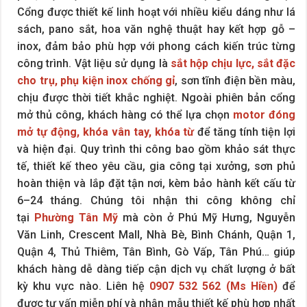
Cổng được thiết kế linh hoạt với nhiều kiểu dáng như lá
sách, pano sắt, hoa văn nghệ thuật hay kết hợp gỗ –
inox, đảm bảo phù hợp với phong cách kiến trúc từng
công trình. Vật liệu sử dụng là
sắt hộp chịu lực, sắt đặc
cho trụ, phụ kiện inox chống gỉ
, sơn tĩnh điện bền màu,
chịu được thời tiết khắc nghiệt. Ngoài phiên bản cổng
mở thủ công, khách hàng có thể lựa chọn
motor đóng
mở tự động, khóa vân tay, khóa từ
để tăng tính tiện lợi
và hiện đại. Quy trình thi công bao gồm khảo sát thực
tế, thiết kế theo yêu cầu, gia công tại xưởng, sơn phủ
hoàn thiện và lắp đặt tận nơi, kèm bảo hành kết cấu từ
6–24 tháng. Chúng tôi nhận thi công không chỉ
tại
Phường Tân Mỹ
mà còn ở Phú Mỹ Hưng, Nguyễn
Văn Linh, Crescent Mall, Nhà Bè, Bình Chánh, Quận 1,
Quận 4, Thủ Thiêm, Tân Bình, Gò Vấp, Tân Phú… giúp
khách hàng dễ dàng tiếp cận dịch vụ chất lượng ở bất
kỳ khu vực nào. Liên hệ
0907 532 562 (Ms Hiền)
để
được tư vấn miễn phí và nhận mẫu thiết kế phù hợp nhất