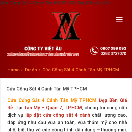
Cửa Cổng Sắt 4 Cánh Tân Mỹ TPHCM Đẹp Bền Giá Rẻ
Toggl
navig
Home
Dự án
Cửa Cổng Sắt 4 Cánh Tân Mỹ TPHCM
Cửa Cổng Sắt 4 Cánh Tân Mỹ TPHCM
Cửa Cổng Sắt 4 Cánh Tân Mỹ TPHCM
Đẹp Bền Giá
Rẻ.
Tại
Tân Mỹ – Quận 7, TP.HCM
, chúng tôi cung cấp
dịch vụ
lắp đặt cửa cổng sắt 4 cánh
chất lượng cao,
đáp ứng nhu cầu vừa an toàn, vừa thẩm mỹ cho nhà
phố, biệt thự và các công trình dân dụng – thương mại.