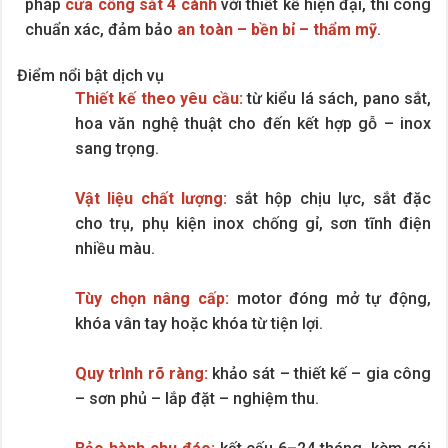
pháp
cửa cổng sắt 4 cánh
với thiết kế hiện đại, thi công
chuẩn xác, đảm bảo
an toàn – bền bỉ – thẩm mỹ
.
Điểm nổi bật dịch vụ
Thiết kế theo yêu cầu:
từ kiểu lá sách, pano sắt,
hoa văn nghệ thuật cho đến kết hợp gỗ – inox
sang trọng.
Vật liệu chất lượng:
sắt hộp chịu lực, sắt đặc
cho trụ, phụ kiện inox chống gỉ, sơn tĩnh điện
nhiều màu.
Tùy chọn nâng cấp:
motor đóng mở tự động,
khóa vân tay hoặc khóa từ tiện lợi.
Quy trình rõ ràng:
khảo sát – thiết kế – gia công
– sơn phủ – lắp đặt – nghiệm thu.