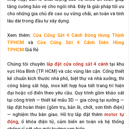
tăng cường bảo vệ cho ngôi nhà. Đây là giải pháp tối ưu
cho những gia chủ đề cao sự vững chãi, an toàn và tính
lâu dài trong đầu tư xây dựng.
Xem thêm:
Cửa Cổng Sắt 4 Cánh Đông Hưng Thịnh
TPHCM
và
Cửa Cổng Sắt 4 Cánh Diên Hồng
TPHCM
Giá Rẻ
Chúng tôi chuyên
lắp đặt cửa cổng sắt 4 cánh
tại khu
vực Hòa Bình (TP. HCM) và các vùng lân cận. Cổng thiết
kế chuẩn kích thước nhà phố, biệt thự và nhà xưởng, thi
công bằng sắt hộp, inox kết hợp họa tiết trang trí hiện
đại hoặc cổ điển theo yêu cầu. Quy trình gồm khảo sát
tại công trình — thiết kế mẫu 3D — gia công tại xưởng —
lắp đặt hoàn thiện (gồm trụ, bản lề, chốt, sơn tĩnh điện)
— nghiệm thu bàn giao. Hỗ trợ lắp đặt thêm
motor tự
động
, ổ khóa điện tử, cảm biến an toàn và hệ thống
chống rỉ sét cho môi trường ven biển.