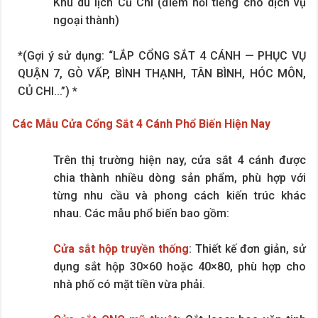
Khu du lịch Củ Chi (điểm nổi tiếng cho dịch vụ
ngoại thành)
*(Gợi ý sử dụng: “LẮP CỔNG SẮT 4 CÁNH — PHỤC VỤ
QUẬN 7, GÒ VẤP, BÌNH THẠNH, TÂN BÌNH, HÓC MÔN,
CỦ CHI...”) *
Các Mẫu Cửa Cổng Sắt 4 Cánh Phổ Biến Hiện Nay
Trên thị trường hiện nay, cửa sắt 4 cánh được
chia thành nhiều dòng sản phẩm, phù hợp với
từng nhu cầu và phong cách kiến trúc khác
nhau. Các mẫu phổ biến bao gồm:
Cửa sắt hộp truyền thống
: Thiết kế đơn giản, sử
dụng sắt hộp 30×60 hoặc 40×80, phù hợp cho
nhà phố có mặt tiền vừa phải.