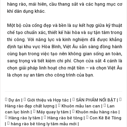
hàng rào, mái hiên, cầu thang sắt và các hạng mục cơ
khí dân dụng khác.
Một bộ cửa cổng đẹp và bền là sự kết hợp giữa kỹ thuật
chế tạo chuẩn xác, thiết kế hài hòa và sự tận tâm trong
thi công. Với năng lực và kinh nghiệm đã được khẳng
định tại khu vực Hòa Bình, Việt Âu sẵn sàng đồng hành
cùng bạn trong việc tạo nên không gian sống an toàn,
sang trọng và tiết kiệm chi phí. Chọn cửa sắt 4 cánh là
chọn giải pháp linh hoạt cho mặt tiền – và chọn Việt Âu
là chọn sự an tâm cho công trình của bạn.
Dự án
|
Giới thiệu và Hợp tác
|
SẢN PHẨM NỔI BẬT
|
Hàng rào đẹp chất lượng
|
Khuôn mẫu lan can
|
Lan
can lục bình
|
Máy quay ly tâm
|
Khuôn mẫu hàng rào
|
Hàng rào ly tâm
|
Hàng rào bê tông
|
Con Kê Bê Tông
|
hàng rào bê tông ly tâm mẫu mới
|