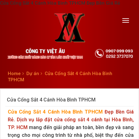
Cửa Cổng Sắt 4 Cánh Hòa Bình TPHCM Đẹp Bền Giá Rẻ
Toggl
navig
Home
Dự án
Cửa Cổng Sắt 4 Cánh Hòa Bình
TPHCM
Cửa Cổng Sắt 4 Cánh Hòa Bình TPHCM
Cửa Cổng Sắt 4 Cánh Hòa Bình TPHCM
Đẹp Bền Giá
Rẻ. Dịch vụ lắp đặt cửa cổng sắt 4 cánh tại Hòa Bình,
TP. HCM
mang đến giải pháp an toàn, bền đẹp và sang
trọng cho mọi công trình từ nhà phố, biệt thự đến cửa