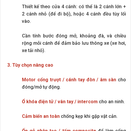
Thiết kế theo cửa 4 cánh: có thể là 2 cánh lớn +
2 cánh nhỏ (để đi bộ), hoặc 4 cánh đều tùy lối
vào.
Cần tính bước đóng mở, khoảng đà, và chiều
rộng mỗi cánh để đảm bảo lưu thông xe (xe hơi,
xe tải nhỏ).
3. Tùy chọn nâng cao
Motor cổng trượt / cánh tay đòn / âm sàn
cho
đóng/mở tự động.
Ổ khóa điện tử / vân tay / intercom
cho an ninh.
Cảm biến an toàn
chống kẹp khi gặp vật cản.
Ốp gỗ nhân tạo / tấm composite
để làm cổng