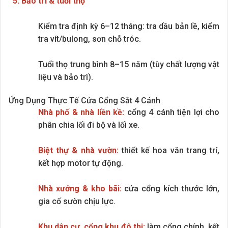
5. Bảo trì & tuổi thọ
Kiểm tra định kỳ 6–12 tháng: tra dầu bản lề, kiểm
tra vít/bulong, sơn chỗ tróc.
Tuổi thọ trung bình 8–15 năm (tùy chất lượng vật
liệu và bảo trì).
Ứng Dụng Thực Tế Cửa Cổng Sắt 4 Cánh
Nhà phố & nhà liền kề:
cổng 4 cánh tiện lợi cho
phân chia lối đi bộ và lối xe.
Biệt thự & nhà vườn:
thiết kế hoa văn trang trí,
kết hợp motor tự động.
Nhà xưởng & kho bãi:
cửa cổng kích thước lớn,
gia cố sườn chịu lực.
Khu dân cư, cổng khu đô thị:
làm cổng chính, kết