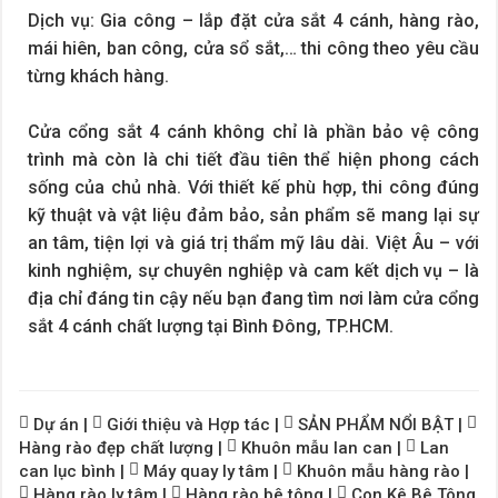
Dịch vụ: Gia công – lắp đặt cửa sắt 4 cánh, hàng rào,
mái hiên, ban công, cửa sổ sắt,… thi công theo yêu cầu
từng khách hàng.
Cửa cổng sắt 4 cánh không chỉ là phần bảo vệ công
trình mà còn là chi tiết đầu tiên thể hiện phong cách
sống của chủ nhà. Với thiết kế phù hợp, thi công đúng
kỹ thuật và vật liệu đảm bảo, sản phẩm sẽ mang lại sự
an tâm, tiện lợi và giá trị thẩm mỹ lâu dài. Việt Âu – với
kinh nghiệm, sự chuyên nghiệp và cam kết dịch vụ – là
địa chỉ đáng tin cậy nếu bạn đang tìm nơi làm cửa cổng
sắt 4 cánh chất lượng tại Bình Đông, TP.HCM.
Dự án
|
Giới thiệu và Hợp tác
|
SẢN PHẨM NỔI BẬT
|
Hàng rào đẹp chất lượng
|
Khuôn mẫu lan can
|
Lan
can lục bình
|
Máy quay ly tâm
|
Khuôn mẫu hàng rào
|
Hàng rào ly tâm
|
Hàng rào bê tông
|
Con Kê Bê Tông