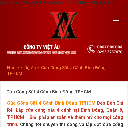
Cửa Cổng Sắt 4 Cánh Bình Đông TPHCM Đẹp Bền Giá Rẻ
Toggl
navig
Home
Dự án
Cửa Cổng Sắt 4 Cánh Bình Đông
TPHCM
Cửa Cổng Sắt 4 Cánh Bình Đông TPHCM
Cửa Cổng Sắt 4 Cánh Bình Đông TPHCM
Đẹp Bền Giá
Rẻ. Lắp cửa cổng sắt 4 cánh tại Bình Đông, Quận 8,
TP.HCM – Giải pháp an toàn và thẩm mỹ cho mọi công
trình.
Chúng tôi chuyên thi công và lắp đặt cửa cổng