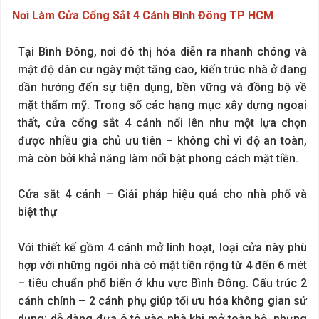
Nơi Làm Cửa Cổng Sắt 4 Cánh Bình Đông TP HCM
Tại Bình Đông, nơi đô thị hóa diễn ra nhanh chóng và
mật độ dân cư ngày một tăng cao, kiến trúc nhà ở đang
dần hướng đến sự tiện dụng, bền vững và đồng bộ về
mặt thẩm mỹ. Trong số các hạng mục xây dựng ngoại
thất, cửa cổng sắt 4 cánh nổi lên như một lựa chọn
được nhiều gia chủ ưu tiên – không chỉ vì độ an toàn,
mà còn bởi khả năng làm nổi bật phong cách mặt tiền.
Cửa sắt 4 cánh – Giải pháp hiệu quả cho nhà phố và
biệt thự
Với thiết kế gồm 4 cánh mở linh hoạt, loại cửa này phù
hợp với những ngôi nhà có mặt tiền rộng từ 4 đến 6 mét
– tiêu chuẩn phổ biến ở khu vực Bình Đông. Cấu trúc 2
cánh chính – 2 cánh phụ giúp tối ưu hóa không gian sử
dụng: dễ dàng đưa ô tô vào nhà khi mở toàn bộ, nhưng