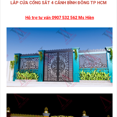
LẮP CỬA CỔNG SẮT 4 CÁNH BÌNH ĐÔNG TP HCM
Hỗ trợ tư vấn 0907 532 562 Ms Hiền