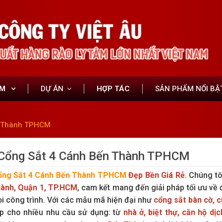
ẨM
DỰ ÁN
HỢP TÁC
SẢN PHẨM NỔI BẬ
n Thành TPHCM
Cổng Sắt 4 Cánh Bến Thành TPHCM
ổng Sắt 4 Cánh Bến Thành TPHCM
Đẹp Bền Giá Rẻ.
Chúng t
ành, Quận 1, TP.HCM
, cam kết mang đến giải pháp tối ưu về 
i công trình. Với các mẫu mã hiện đại như
cổng sắt bàn cờ, c
p cho nhiều nhu cầu sử dụng: từ
nhà ở, biệt thự, căn hộ d