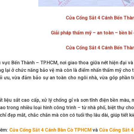
Cửa Cổng Sắt 4 Cánh Bến Thà
Giải pháp thẩm mỹ – an toàn – bền bỉ
Cửa Cổng Sắt 4 Cánh Bến Thà
u vực Bến Thành – TP.HCM, nơi giao thoa giữa nét hiện đại v
ng lại ở chức năng bảo vệ mà còn là điểm nhấn thẩm mỹ cho to
ối ưu, vừa đảm bảo sự an toàn cho ngôi nhà, vừa góp phần tô
ất liệu sắt cao cấp, xử lý chống gỉ và sơn tĩnh điện bền màu, 
ao trong nhiều loại hình công trình – từ nhà phố, biệt thự c
hỉ đẹp mắt, chắc chắn mà còn có tuổi thọ lâu dài, giúp tiết kiệ
hêm:
Cửa Cổng Sắt 4 Cánh Bàn Cờ TPHCM
và
Cửa Cổng Sắt 