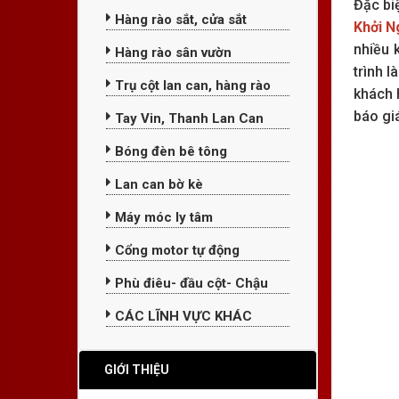
Đặc bi
Hàng rào sắt, cửa sắt
Khởi N
nhiều 
Hàng rào sân vườn
trình l
Trụ cột lan can, hàng rào
khách h
báo giá
Tay Vin, Thanh Lan Can
Bóng đèn bê tông
Lan can bờ kè
Máy móc ly tâm
Cổng motor tự động
Phù điêu- đầu cột- Chậu
CÁC LĨNH VỰC KHÁC
GIỚI THIỆU