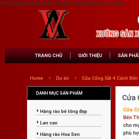
Cửa Cổng Sắt 4 Cánh Bến Thành TPHCM Đẹp Bền Giá Rẻ
TRANG CHỦ
GIỚI THIỆU
SẢN PH
Home
Dự án
Cửa Cổng Sắt 4 Cánh Bế
DANH MỤC SẢN PHẨM
Cửa 
Cửa C
Hàng rào bê tông đẹp
Bến Th
Lan can
cho mọ
phù hợ
Hàng rào Hoa Sen