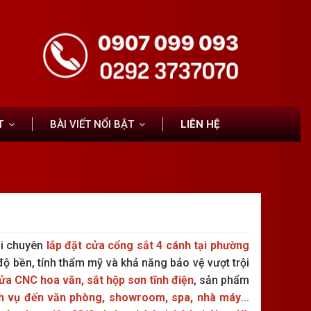
T
BÀI VIẾT NỔI BẬT
LIÊN HỆ
ôi chuyên
lắp đặt cửa cổng sắt 4 cánh tại phường
độ bền, tính thẩm mỹ và khả năng bảo vệ vượt trội
ửa CNC hoa văn, sắt hộp sơn tĩnh điện
, sản phẩm
ịch vụ đến văn phòng, showroom, spa, nhà máy
...