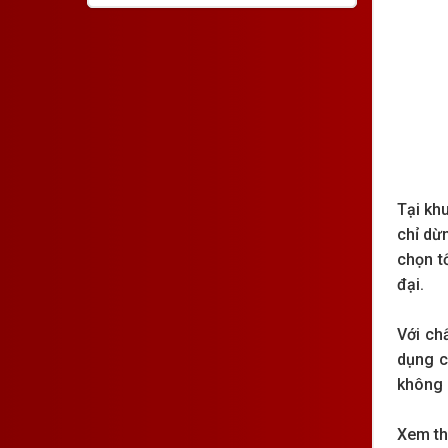
Tại kh
chỉ dừ
chọn t
đại.
Với ch
dụng c
không c
Xem t