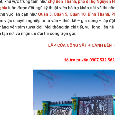
ệt, khu vực trung tâm như
chợ Bến Thành, phố đi bộ Nguyễn Hu
ghĩa
luôn được đội ngũ kỹ thuật viên hỗ trợ khảo sát và thi cô
khu vực lân cận như
Quận 3, Quận 5, Quận 10, Bình Thạnh, P
àm việc chuyên nghiệp từ tư vấn – thiết kế – gia công – lắp đặ
àng yên tâm tuyệt đối. Mọi thông tin chi tiết, vui lòng liên hệ
 tận nơi và nhận ưu đãi thi công trọn gói.
LẮP CỬA CỔNG SẮT 4 CÁNH BẾN
Hỗ trợ tư vấn 0907 532 562