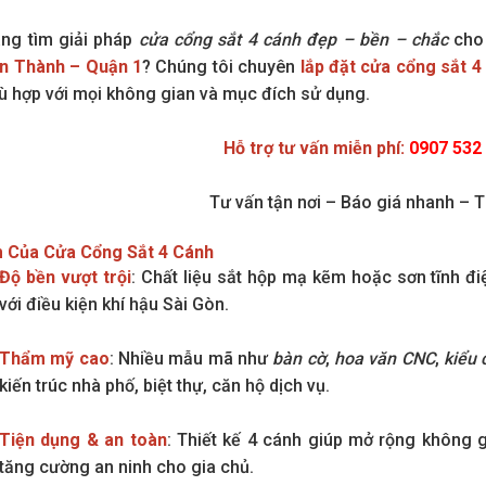
ng tìm giải pháp
cửa cổng sắt 4 cánh đẹp – bền – chắc
cho 
n Thành – Quận 1
? Chúng tôi chuyên
lắp đặt cửa cổng sắt 4
hù hợp với mọi không gian và mục đích sử dụng.
Hỗ trợ tư vấn miễn phí:
0907 532
Tư vấn tận nơi – Báo giá nhanh – T
 Của Cửa Cổng Sắt 4 Cánh
Độ bền vượt trội
: Chất liệu sắt hộp mạ kẽm hoặc sơn tĩnh điệ
với điều kiện khí hậu Sài Gòn.
Thẩm mỹ cao
: Nhiều mẫu mã như
bàn cờ
,
hoa văn CNC
,
kiểu 
kiến trúc nhà phố, biệt thự, căn hộ dịch vụ.
Tiện dụng & an toàn
: Thiết kế 4 cánh giúp mở rộng không gi
tăng cường an ninh cho gia chủ.