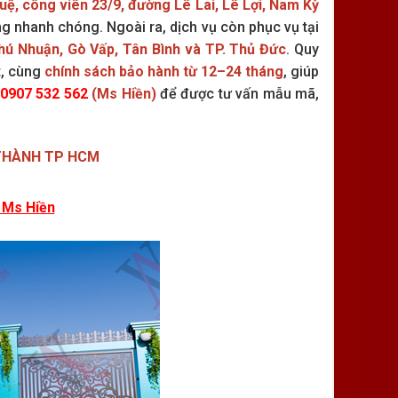
ệ, công viên 23/9, đường Lê Lai, Lê Lợi, Nam Kỳ
ng nhanh chóng. Ngoài ra, dịch vụ còn phục vụ tại
hú Nhuận, Gò Vấp, Tân Bình và TP. Thủ Đức
. Quy
t, cùng
chính sách bảo hành từ 12–24 tháng
, giúp
0907 532 562
(Ms Hiền)
để được tư vấn mẫu mã,
 THÀNH TP HCM
 Ms Hiền