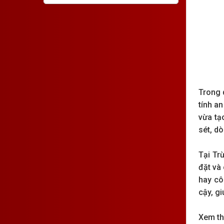
Trong 
tính an
vừa tạ
sét, d
Tại Tr
đặt và 
hay cô
cậy, g
Xem t