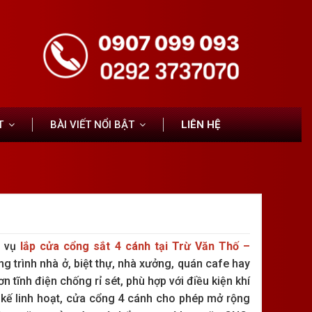
T
BÀI VIẾT NỔI BẬT
LIÊN HỆ
h vụ
lắp cửa cổng sắt 4 cánh tại Trừ Văn Thố –
 trình nhà ở, biệt thự, nhà xưởng, quán cafe hay
 tĩnh điện chống rỉ sét, phù hợp với điều kiện khí
 kế linh hoạt, cửa cổng 4 cánh cho phép mở rộng