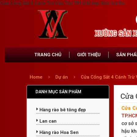
Cửa Cổng Sắt 4 Cánh Trừ Văn Thố TPHCM Đẹp Bền Giá Rẻ
TRANG CHỦ
GIỚI THIỆU
SẢN PH
Home
Dự án
Cửa Cổng Sắt 4 Cánh Trừ
DANH MỤC SẢN PHẨM
Cửa 
Cửa C
Hàng rào bê tông đẹp
TP.HC
Lan can
cơ sở s
hậu kh
Hàng rào Hoa Sen