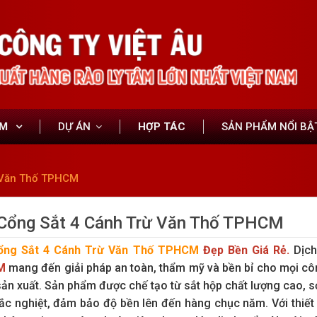
ẨM
DỰ ÁN
HỢP TÁC
SẢN PHẨM NỔI BẬ
 Văn Thố TPHCM
Cổng Sắt 4 Cánh Trừ Văn Thố TPHCM
ổng Sắt 4 Cánh Trừ Văn Thố TPHCM
Đẹp Bền Giá Rẻ.
Dịc
M
mang đến giải pháp an toàn, thẩm mỹ và bền bỉ cho mọi công
ản xuất. Sản phẩm được chế tạo từ sắt hộp chất lượng cao, sơn
ắc nghiệt, đảm bảo độ bền lên đến hàng chục năm. Với thiết