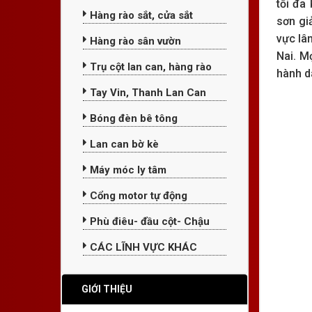
tối đa
Hàng rào sắt, cửa sắt
sơn gi
vực lâ
Hàng rào sân vườn
Nai. Mọ
Trụ cột lan can, hàng rào
hành d
Tay Vin, Thanh Lan Can
Bóng đèn bê tông
Lan can bờ kè
Máy móc ly tâm
Cổng motor tự động
Phù điêu- đầu cột- Chậu
CÁC LĨNH VỰC KHÁC
GIỚI THIỆU