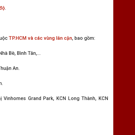
 độ
.
huộc
TP.HCM và các vùng lân cận
, bao gồm:
hà Bè, Bình Tân,...
Thuận An.
h.
hị Vinhomes Grand Park, KCN Long Thành, KCN