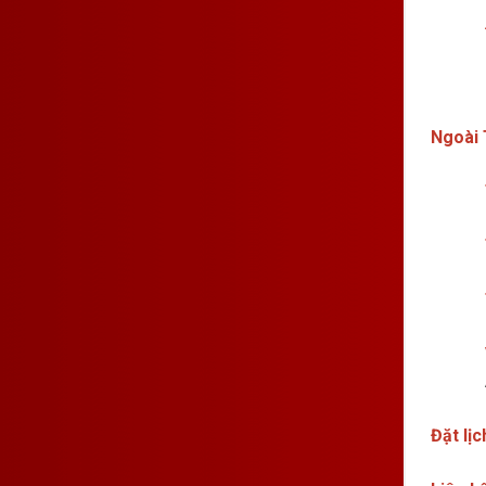
Ngoài 
Đặt lị