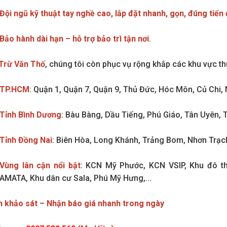
Đội ngũ kỹ thuật tay nghề cao, lắp đặt nhanh, gọn, đúng tiến
Bảo hành dài hạn – hỗ trợ bảo trì tận nơi
.
Trừ Văn Thố
, chúng tôi còn phục vụ rộng khắp các khu vực t
TP.HCM
: Quận 1, Quận 7, Quận 9, Thủ Đức, Hóc Môn, Củ Chi, N
Tỉnh Bình Dương
: Bàu Bàng, Dầu Tiếng, Phú Giáo, Tân Uyên, 
Tỉnh Đồng Nai
: Biên Hòa, Long Khánh, Trảng Bom, Nhơn Trạc
Vùng lân cận nổi bật
: KCN Mỹ Phước, KCN VSIP, Khu đô t
AMATA, Khu dân cư Sala, Phú Mỹ Hưng,...
ch khảo sát – Nhận báo giá nhanh trong ngày