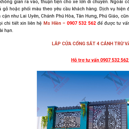
 không gian ra vào, thuận tiện cho xe lớn di chuyển. Ngoài 
ả gỗ hoặc phối màu theo yêu cầu khách hàng. Dịch vụ hiện đ
n cận như Lai Uyên, Chánh Phú Hòa, Tân Hưng, Phú Giáo, cũ
i chi tiết xin liên hệ
Ms Hiền –
0907 532 562
để được tư vấn,
ài hạn.
LẮP CỬA CỔNG SẮT 4 CÁNH TRỪ V
Hỗ trợ tư vấn 0907 532 562