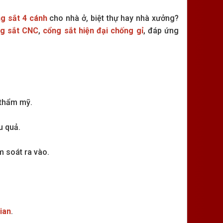
ng sắt 4 cánh
cho nhà ở, biệt thự hay nhà xưởng?
g sắt CNC
,
cổng sắt hiện đại chống gỉ
, đáp ứng
 thẩm mỹ.
u quả.
m soát ra vào.
gian
.