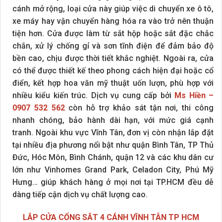
cánh mở rộng, loại cửa này giúp việc di chuyển xe ô tô,
xe máy hay vận chuyển hàng hóa ra vào trở nên thuận
tiện hơn. Cửa được làm từ sắt hộp hoặc sắt đặc chắc
chắn, xử lý chống gỉ và sơn tĩnh điện để đảm bảo độ
bền cao, chịu được thời tiết khắc nghiệt. Ngoài ra, cửa
có thể được thiết kế theo phong cách hiện đại hoặc cổ
điển, kết hợp hoa văn mỹ thuật uốn lượn, phù hợp với
nhiều kiểu kiến trúc. Dịch vụ cung cấp bởi
Ms Hiền –
0907 532 562
còn hỗ trợ khảo sát tận nơi, thi công
nhanh chóng, bảo hành dài hạn, với mức giá cạnh
tranh. Ngoài khu vực Vĩnh Tân, đơn vị còn nhận lắp đặt
tại nhiều địa phương nổi bật như quận Bình Tân, TP Thủ
Đức, Hóc Môn, Bình Chánh, quận 12 và các khu dân cư
lớn như Vinhomes Grand Park, Celadon City, Phú Mỹ
Hưng… giúp khách hàng ở mọi nơi tại TP.HCM đều dễ
dàng tiếp cận dịch vụ chất lượng cao.
LẮP CỬA CỔNG SẮT 4 CÁNH VĨNH TÂN TP HCM