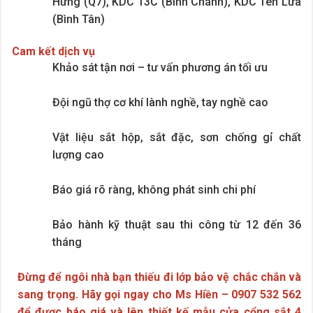
Hưng (Q7), KDC 13C (Bình Chánh), KDC Tên Lửa
(Bình Tân)
Cam kết dịch vụ
Khảo sát tận nơi – tư vấn phương án tối ưu
Đội ngũ thợ cơ khí lành nghề, tay nghề cao
Vật liệu sắt hộp, sắt đặc, sơn chống gỉ chất
lượng cao
Báo giá rõ ràng, không phát sinh chi phí
Bảo hành kỹ thuật sau thi công từ 12 đến 36
tháng
Đừng để ngôi nhà bạn thiếu đi lớp bảo vệ chắc chắn và
sang trọng. Hãy gọi ngay cho Ms Hiền – 0907 532 562
để được báo giá và lên thiết kế mẫu cửa cổng sắt 4