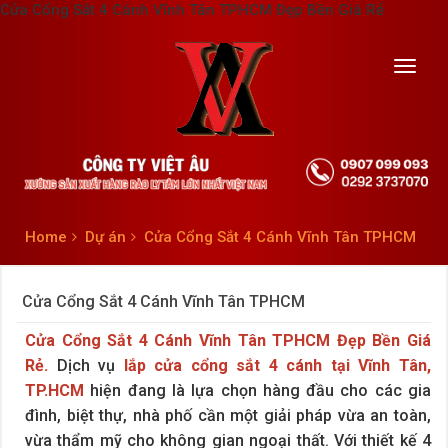
Cửa Cổng Sắt 4 Cánh Vĩnh Tân TPHCM Đẹp Bền Giá Rẻ
Toggl
navig
Home
Dự án
Cửa Cổng Sắt 4 Cánh Vĩnh Tân TPHCM
Cửa Cổng Sắt 4 Cánh Vĩnh Tân TPHCM
Cửa Cổng Sắt 4 Cánh Vĩnh Tân TPHCM
Đẹp Bền Giá
Rẻ.
Dịch vụ
lắp cửa cổng sắt 4 cánh tại Vĩnh Tân,
TP.HCM
hiện đang là lựa chọn hàng đầu cho các gia
đình, biệt thự, nhà phố cần một giải pháp vừa an toàn,
vừa thẩm mỹ cho không gian ngoại thất. Với thiết kế 4