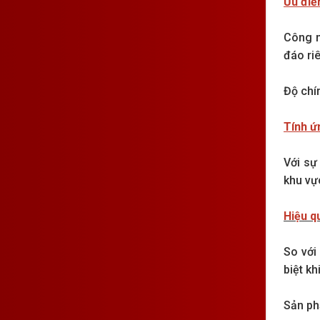
Ưu điể
Công n
đáo ri
Độ chí
Tính ứ
Với sự
khu vự
Hiệu q
So với
biệt k
Sản ph