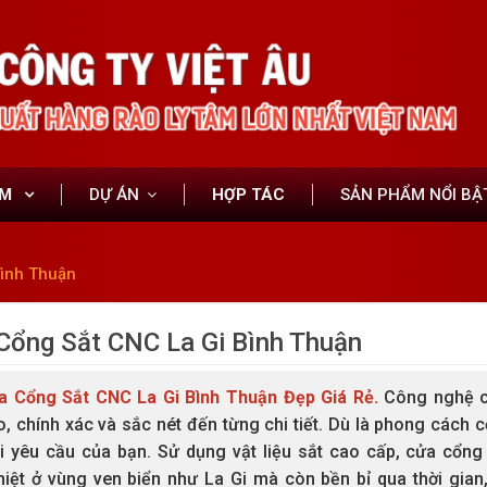
ẨM
DỰ ÁN
HỢP TÁC
SẢN PHẨM NỔI BẬ
Bình Thuận
Cổng Sắt CNC La Gi Bình Thuận
a Cổng Sắt CNC La Gi Bình Thuận
Đẹp Giá Rẻ.
Công nghệ c
, chính xác và sắc nét đến từng chi tiết. Dù là phong cách 
i yêu cầu của bạn. Sử dụng vật liệu sắt cao cấp, cửa cổng 
iệt ở vùng ven biển như La Gi mà còn bền bỉ qua thời gian,