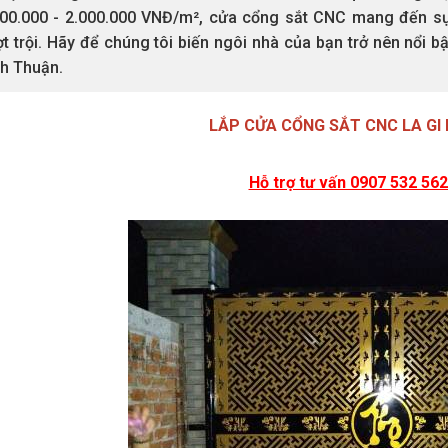
500.000 - 2.000.000 VNĐ/m², cửa cổng sắt CNC mang đến sự
t trội. Hãy để chúng tôi biến ngôi nhà của bạn trở nên nổi b
nh Thuận.
LẮP CỬA CỔNG SẮT CNC LA GI
Hỗ trợ tư vấn 0907 532 56