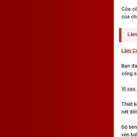
Cửa cổ
của ch
Làm
Làm Cử
Bạn đa
cổng s
Vì sao
Thiết 
nét đế
Độ bền 
ven biể