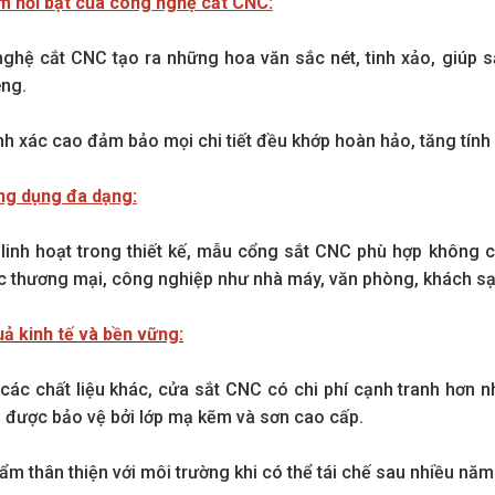
m nổi bật của công nghệ cắt CNC:
ghệ cắt CNC tạo ra những hoa văn sắc nét, tinh xảo, giúp
êng.
nh xác cao đảm bảo mọi chi tiết đều khớp hoàn hảo, tăng tính
ng dụng đa dạng:
 linh hoạt trong thiết kế, mẫu cổng sắt CNC phù hợp không
c thương mại, công nghiệp như nhà máy, văn phòng, khách sạ
uả kinh tế và bền vững:
 các chất liệu khác, cửa sắt CNC có chi phí cạnh tranh hơn 
hi được bảo vệ bởi lớp mạ kẽm và sơn cao cấp.
ẩm thân thiện với môi trường khi có thể tái chế sau nhiều năm