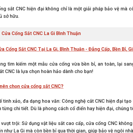
ng sắt CNC hiện đại không chỉ là một giải pháp bảo vệ mà cò
ủ sở hữu.
 Cửa Cổng Sắt CNC La Gi Bình Thuận
a Cổng Sắt CNC Tại La Gi, Bình Thuận - Đẳng Cấp, Bền Bỉ, Gi
ng tìm kiếm một mẫu cửa cổng vừa bền bỉ, an toàn, lại san
ắt CNC là lựa chọn hoàn hảo dành cho bạn!
 nên chọn cửa cổng sắt CNC?
kế tinh xảo, đa dạng hoa văn: Công nghệ cắt CNC hiện đại tạ
n từng chi tiết. Dù là phong cách cổ điển hay hiện đại, chúng
vượt trội: Sử dụng vật liệu sắt cao cấp, cửa cổng CNC không c
n như La Gi mà còn bền bỉ qua thời gian, giúp bảo vệ ngôi nhà