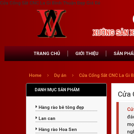
Cửa Cổng Sắt CNC La Gi Bình Thuận Đẹp Giá Rẻ
TRANG CHỦ
GIỚI THIỆU
SẢN PH
Home
Dự án
Cửa Cổng Sắt CNC La Gi 
DANH MỤC SẢN PHẨM
Cửa 
Hàng rào bê tông đẹp
Cử
đáo
Lan can
mọ
Hàng rào Hoa Sen
ngh