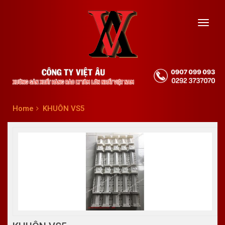
Toggl
navig
Home
KHUÔN VS5