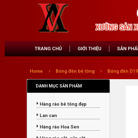
TRANG CHỦ
GIỚI THIỆU
SẢN PH
Home
Bóng đèn bê tông
Bóng đèn D1
DANH MỤC SẢN PHẨM
Hàng rào bê tông đẹp
Lan can
Hàng rào Hoa Sen