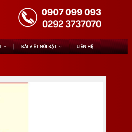
T
BÀI VIẾT NỔI BẬT
LIÊN HỆ