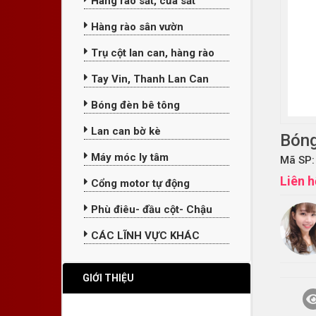
Hàng rào sắt, cửa sắt
Hàng rào sân vườn
Trụ cột lan can, hàng rào
Tay Vin, Thanh Lan Can
Bóng đèn bê tông
Lan can bờ kè
Bóng
Máy móc ly tâm
Mã SP:
Liên h
Cổng motor tự động
Phù điêu- đầu cột- Chậu
CÁC LĨNH VỰC KHÁC
GIỚI THIỆU