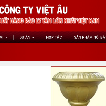
ẨM
DỰ ÁN
HỢP TÁC
SẢN PHẨM NỔI BẬ
9