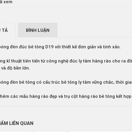
ã xem
U TẢ
BÌNH LUẬN
óng đèn đúc bê tông D19 với thiết kế đơn giản và tinh xảo.
ng kĩ thuật tiên tiến từ công nghệ đúc ly tâm hàng rào cho ra
 và độ bền lớn.
óng đèn bê tông có cấu trúc bê tông ly tâm vững chắc, thời gia
thêm các
mẫu hàng rào đẹp
và
trụ cột hàng rào bê tông
kết hợp
HẨM LIÊN QUAN