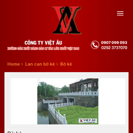
Toggl
navig
Home
Lan can bờ kè
Bờ kè