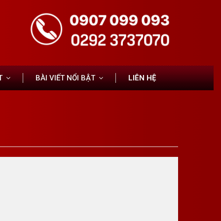
T
BÀI VIẾT NỔI BẬT
LIÊN HỆ