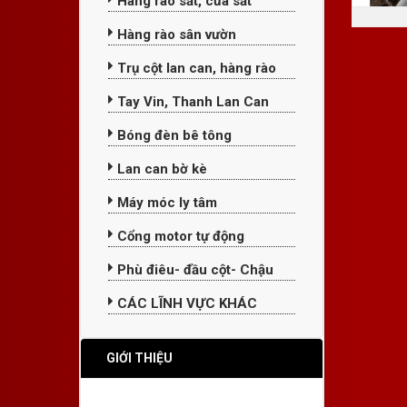
Hàng rào sắt, cửa sắt
Hàng rào sân vườn
Trụ cột lan can, hàng rào
Tay Vin, Thanh Lan Can
Bóng đèn bê tông
Lan can bờ kè
Máy móc ly tâm
Cổng motor tự động
Phù điêu- đầu cột- Chậu
CÁC LĨNH VỰC KHÁC
GIỚI THIỆU