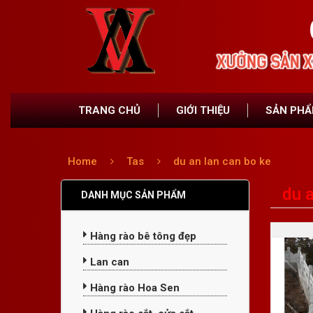
TRANG CHỦ
GIỚI THIỆU
SẢN PH
Home
Tas
du an lan can bo ke
du a
DANH MỤC SẢN PHẨM
Hàng rào bê tông đẹp
Lan can
Hàng rào Hoa Sen