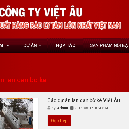
ẨM
DỰ ÁN
HỢP TÁC
SẢN PHẨM NỔI BẬ
n lan can bo ke
Các dự án lan can bờ kè Việt Âu
by:
Admin
2018-06-16 10:47:14
Đọc tiếp