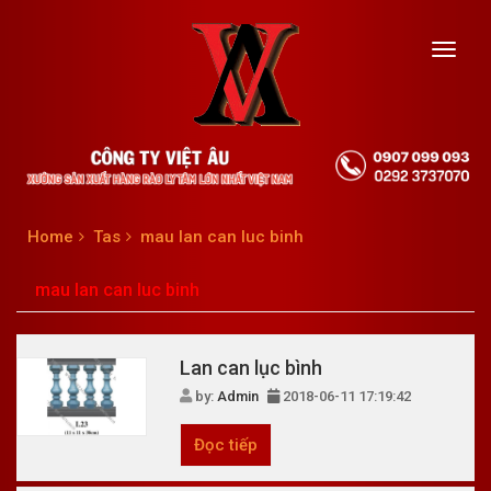
Toggl
navig
Home
Tas
mau lan can luc binh
mau lan can luc binh
Lan can lục bình
by:
Admin
2018-06-11 17:19:42
Đọc tiếp