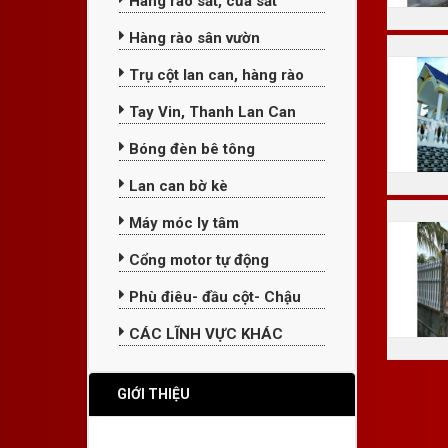
Hàng rào sắt, cửa sắt
Hàng rào sân vườn
Trụ cột lan can, hàng rào
Tay Vin, Thanh Lan Can
Bóng đèn bê tông
Lan can bờ kè
Máy móc ly tâm
Cổng motor tự động
Phù điêu- đầu cột- Chậu
CÁC LĨNH VỰC KHÁC
GIỚI THIỆU