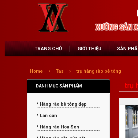
TRANG CHỦ
GIỚI THIỆU
SẢN PH
Home
Tas
trụ hàng rào bê tông
trụ 
DANH MỤC SẢN PHẨM
Hàng rào bê tông đẹp
Lan can
Hàng rào Hoa Sen