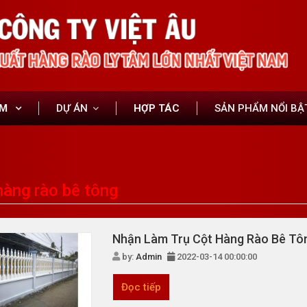
ẨM
DỰ ÁN
HỢP TÁC
SẢN PHẨM NỔI BẬ
hàng rào bê tông
Nhận Làm Trụ Cột Hàng Rào Bê Tô
by:
Admin
2022-03-14 00:00:00
Đọc tiếp