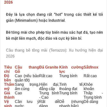
2026
Đây là lựa chọn đang rất "hot" trong các thiết kế tối
giản (Minimalism) hoặc Industrial.
Bê tông mài cho phép tùy biến màu sắc hạt đá, tạo nên
bề mặt liền mạch, độc đáo và cực kỳ bền bỉ.
Cầu thang bê tông mài (Terrazzo): Xu hướng hiện đại
2026
Tiêu
Cầu thang
Đá Granite
Kính cường
Sắt/Inox
chí
Gỗ
lực
Độ
Cao (nếu bảo
Rất cao
Trung bình
Rất cao
bền
quản tốt)
Thẩm
Sang trọng,
Hiện đại,
Tinh tế,
Khỏe
mỹ
ấm cúng
đẳng cấp
thoáng đạt
khoắn
Giá
Cao
Trung bình
Trung bình
Thấp -
thành
- Cao
Trung bình
Vệ
Cần lưu ý
Rất dễ
Dễ (nhưng
Dễ dàng
sinh
nước
dàng
nhanh bẩn)