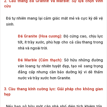
2. Cầu thang đá Granite và Marble: Sự lựa chọn vĩnh
cửu
Đá tự nhiên mang lại cảm giác mát mẻ và cực kỳ dễ vệ
sinh.
Đá Granite (Hoa cương):
Độ cứng cao, chịu lực
tốt, ít trầy xước, phù hợp cho cả cầu thang trong
nhà và ngoài trời.
Đá Marble (Cẩm thạch):
Sở hữu những đường
vân loang tự nhiên tuyệt đẹp, tạo vẻ sang trọng
đẳng cấp nhưng cần bảo dưỡng kỹ vì dễ thấm
nước và trầy xước hơn Granite.
3. Cầu thang kính cường lực: Giải pháp cho không gian
hẹp
Nếu bạn sở hữu một căn nhà phố diện tích khiêm tốn,