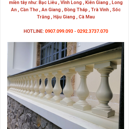
miền tây như: Bạc Liêu , Vĩnh Long , Kiên Giang , Long
An , Cần Thơ , An Giang , Đồng Tháp , Trà Vinh , Sóc
Trăng , Hậu Giang , Cà Mau
HOTLINE:
0907.099.093
-
0292.3737.070