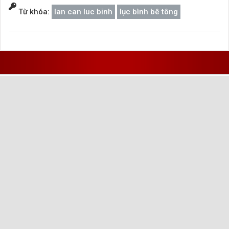
Từ khóa:
lan can luc binh
lục bình bê tông