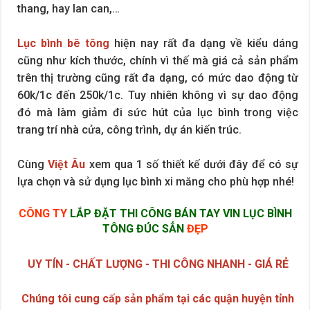
thang, hay lan can,…
Lục bình bê tông
hiện nay rất đa dạng về kiểu dáng
cũng như kích thước, chính vì thế mà giá cả sản phẩm
trên thị trường cũng rất đa dạng, có mức dao động từ
60k/1c đến 250k/1c. Tuy nhiên không vì sự dao động
đó mà làm giảm đi sức hút của lục bình trong việc
trang trí nhà cửa, công trình, dự án kiến trúc.
Cùng
Việt Âu
xem qua 1 số thiết kế dưới đây để có sự
lựa chọn và sử dụng lục bình xi măng cho phù hợp nhé!
CÔNG TY
LẮP ĐẶT THI CÔNG BÁN TAY VIN LỤC BÌNH
TÔNG ĐÚC SẲN
ĐẸP
UY TÍN - CHẤT LƯỢNG - THI CÔNG NHANH - GIÁ RẺ
Chúng tôi cung cấp sản phẩm tại các quận huyện tỉnh