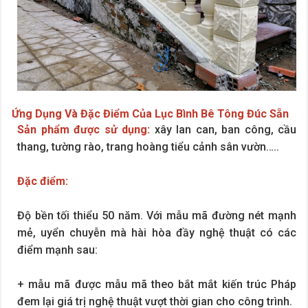
Ứng Dụng Và Đặc Điểm Của Lục Bình Bê Tông Đúc Sẵn
Sản phẩm được sử dụng:
xây lan can, ban công, cầu
thang, tường rào, trang hoàng tiểu cảnh sân vườn…..
Đặc điểm:
Độ bền tối thiểu 50 năm. Với mẫu mã đường nét mạnh
mẻ, uyển chuyễn mà hài hòa đầy nghệ thuật có các
điểm mạnh sau:
+ mẫu mã được mẫu mã theo bắt mắt kiến trúc Pháp
đem lại giá trị nghệ thuật vượt thời gian cho công trình.