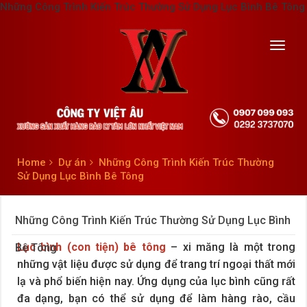
Những Công Trình Kiến Trúc Thường Sử Dụng Lục Bình Bê Tông
Toggl
navig
Home
Dự án
Những Công Trình Kiến Trúc Thường
Sử Dụng Lục Bình Bê Tông
Những Công Trình Kiến Trúc Thường Sử Dụng Lục Bình
Lục bình (con tiện) bê tông
– xi măng là một trong
Bê Tông
những vật liệu được sử dụng để trang trí ngoại thất mới
lạ và phổ biến hiện nay. Ứng dụng của lục bình cũng rất
đa dạng, bạn có thể sử dụng để làm hàng rào, cầu